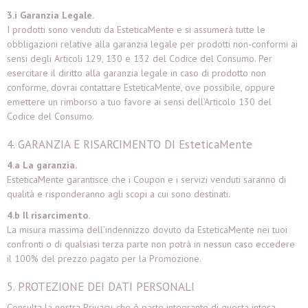
3.i Garanzia Legale.
I prodotti sono venduti da EsteticaMente e si assumerà tutte le
obbligazioni relative alla garanzia legale per prodotti non-conformi ai
sensi degli Articoli 129, 130 e 132 del Codice del Consumo. Per
esercitare il diritto alla garanzia legale in caso di prodotto non
conforme, dovrai contattare EsteticaMente
, ove possibile, oppure
emettere un rimborso a tuo favore ai sensi dell’Articolo 130 del
Codice del Consumo.
4. GARANZIA E RISARCIMENTO DI EsteticaMente
4.a La garanzia.
EsteticaMente garantisce che i Coupon e i servizi venduti saranno di
qualità e risponderanno agli scopi a cui sono destinati.
4.b Il risarcimento.
La misura massima dell’indennizzo dovuto da EsteticaMente nei tuoi
confronti o di qualsiasi terza parte non potrà in nessun caso eccedere
il 100% del prezzo pagato per la Promozione.
5. PROTEZIONE DEI DATI PERSONALI
Consulta la nostra Privacy, che è parte integrante di questa intesa.