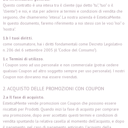
Questo contratto è una intesa tra il cliente (qui detto "tu", "tuo" o il
"cliente") e noi, e stai per aderire ai termini e condizioni di vendita che
seguono, che chiameremo "intesa". La nostra azienda è EsteticaMente.
In questo documento, faremo riferimento a noi stessi con le voci "noi" o
"nostra".
1.b I tuoi diritti.
come consumatore, hai i diritti fondamentali come Decreto Legislativo
n. 206 del 6 settembre 2005 (il "Codice del Consumo").
1.c Termini di utilizzo.
I Coupon sono ad uso personale e non commerciale (potrai cedere
qualsiasi Coupon ad altro soggetto sempre per uso personale). I nostri
Coupon non dovranno mai essere rivenduti.
2. ACQUISTO DELLE PROMOZIONI CON COUPON
2.a Il fase di acquisto.
EsteticaMente vende promozioni con Coupon che possono essere
riscattati per Prodotti. Quando inizi la fase di acquisto per comprare
una promozione, dopo aver accettato questi termini e condizioni di
vendita spuntando la relativa casella al momento dell’acquisto, e dopo
il pagamento, nel caso di pagamento anticipato, l’acquisto della