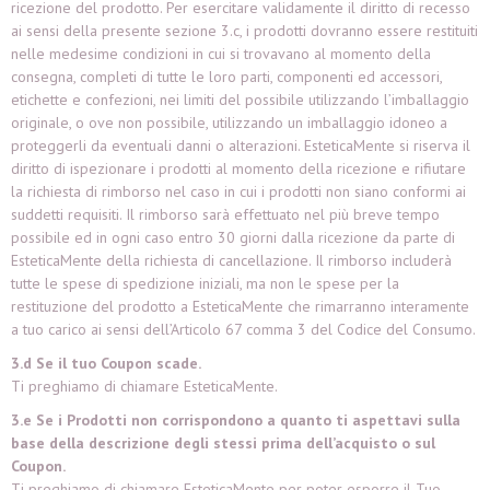
ricezione del prodotto. Per esercitare validamente il diritto di recesso
ai sensi della presente sezione 3.c, i prodotti dovranno essere restituiti
nelle medesime condizioni in cui si trovavano al momento della
consegna, completi di tutte le loro parti, componenti ed accessori,
etichette e confezioni, nei limiti del possibile utilizzando l’imballaggio
originale, o ove non possibile, utilizzando un imballaggio idoneo a
proteggerli da eventuali danni o alterazioni. EsteticaMente si riserva il
diritto di ispezionare i prodotti al momento della ricezione e rifiutare
la richiesta di rimborso nel caso in cui i prodotti non siano conformi ai
suddetti requisiti. Il rimborso sarà effettuato nel più breve tempo
possibile ed in ogni caso entro 30 giorni dalla ricezione da parte di
EsteticaMente della richiesta di cancellazione. Il rimborso includerà
tutte le spese di spedizione iniziali, ma non le spese per la
restituzione del prodotto a EsteticaMente che rimarranno interamente
a tuo carico ai sensi dell’Articolo 67 comma 3 del Codice del Consumo.
3.d Se il tuo Coupon scade.
Ti preghiamo di chiamare EsteticaMente
.
3.e Se i Prodotti non corrispondono a quanto ti aspettavi sulla
base della descrizione degli stessi prima dell’acquisto o sul
Coupon.
Ti preghiamo di chiamare EsteticaMente
per poter esporre il Tuo