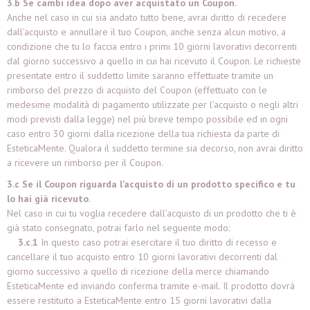
3.b Se cambi idea dopo aver acquistato un Coupon.
Anche nel caso in cui sia andato tutto bene, avrai diritto di recedere
dall’acquisto e annullare il tuo Coupon, anche senza alcun motivo, a
condizione che tu lo faccia entro i primi 10 giorni lavorativi decorrenti
dal giorno successivo a quello in cui hai ricevuto il Coupon. Le richieste
presentate entro il suddetto limite saranno effettuate tramite un
rimborso del prezzo di acquisto del Coupon (effettuato con le
medesime modalità di pagamento utilizzate per l’acquisto o negli altri
modi previsti dalla legge) nel più breve tempo possibile ed in ogni
caso entro 30 giorni dalla ricezione della tua richiesta da parte di
EsteticaMente. Qualora il suddetto termine sia decorso, non avrai diritto
a ricevere un rimborso per il Coupon.
3.c Se il Coupon riguarda l’acquisto di un prodotto specifico e tu
lo hai già ricevuto.
Nel caso in cui tu voglia recedere dall’acquisto di un prodotto che ti è
già stato consegnato, potrai farlo nel seguente modo:
3.c.1
In questo caso potrai esercitare il tuo diritto di recesso e
cancellare il tuo acquisto entro 10 giorni lavorativi decorrenti dal
giorno successivo a quello di ricezione della merce chiamando
EsteticaMente
ed inviando conferma tramite e-mail
. Il prodotto dovrà
essere restituito a EsteticaMente
entro 15 giorni lavorativi dalla