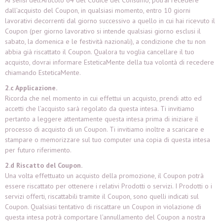
Ai sensi dell’Articolo 64 del Codice del Consumo, potrai recedere
dall’acquisto del Coupon, in qualsiasi momento, entro 10 giorni
lavorativi decorrenti dal giorno successivo a quello in cui hai ricevuto il
Coupon (per giorno lavorativo si intende qualsiasi giorno esclusi il
sabato, la domenica e le festività nazionali), a condizione che tu non
abbia già riscattato il Coupon. Qualora tu voglia cancellare il tuo
acquisto, dovrai informare EsteticaMente della tua volontà di recedere
chiamando EsteticaMente.
2.c Applicazione.
Ricorda che nel momento in cui effettui un acquisto, prendi atto ed
accetti che l’acquisto sarà regolato da questa intesa. Ti invitiamo
pertanto a leggere attentamente questa intesa prima di iniziare il
processo di acquisto di un Coupon. Ti invitiamo inoltre a scaricare e
stampare o memorizzare sul tuo computer una copia di questa intesa
per futuro riferimento.
2.d Riscatto del Coupon.
Una volta effettuato un acquisto della promozione, il Coupon potrà
essere riscattato per ottenere i relativi Prodotti o servizi. I Prodotti o i
servizi offerti, riscattabili tramite il Coupon, sono quelli indicati sul
Coupon. Qualsiasi tentativo di riscattare un Coupon in violazione di
questa intesa potrà comportare l’annullamento del Coupon a nostra