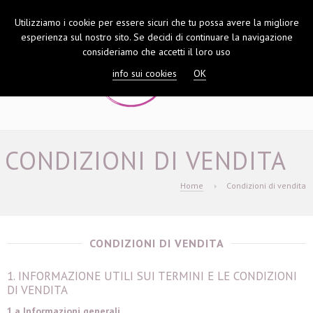
Utilizziamo i cookie per essere sicuri che tu possa avere la migliore
TOGGL
esperienza sul nostro sito. Se decidi di continuare la navigazione
NAVIGA
consideriamo che accetti il loro uso
info sui cookies
OK
CONDIZIONI DI VENDITA
Home
Condizioni di vendita
CONDIZIONI DI VENDITA
1. INFORMAZIONE UTILI SUI TERMINI E LE CONDIZIONI
DI VENDITA
1.a Informazioni generali.